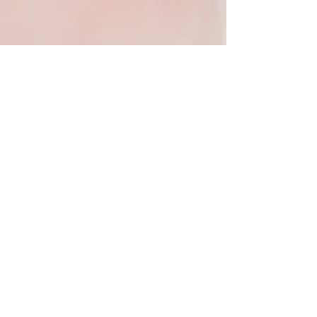
Partager cet
événement
L'Association s'interdit toute
appartenance à une organisation
politique ou religieuse et rejette
formellement tout esprit de secte
quelle qu'en soit sa provenance
Termes et conditions
Politique de cookies
Mentions légales