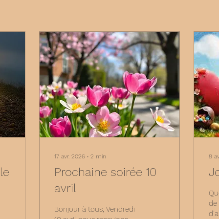
17 avr. 2026
∙
2
min
8 a
le
Prochaine soirée 10
J
avril
Que
de 
Bonjour à tous, Vendredi
d’