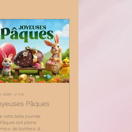
vr. 2026
∙
2
min
oyeuses Pâques
 cette belle journée
Pâques soit pleine
amour, de bonheur, de