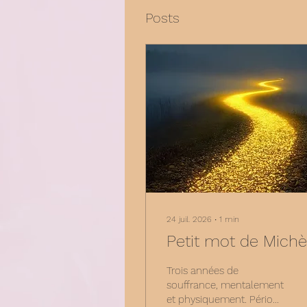
Posts
24 juil. 2026
∙
1
min
Petit mot de Michè
Trois années de
souffrance, mentalement
et physiquement. Période